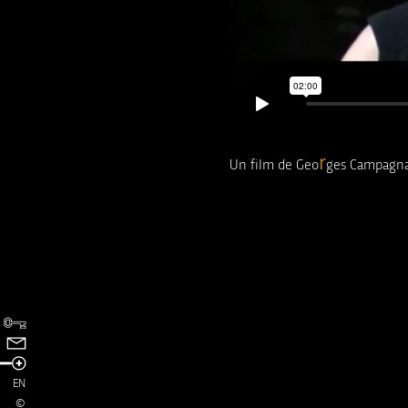
r
U
n
f
i
l
m
d
e
G
e
o
g
e
s
C
a
m
p
a
g
n
EN
©